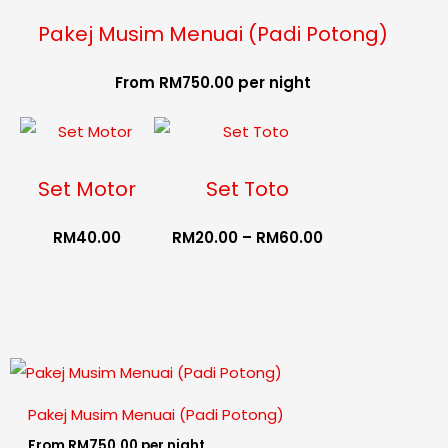
Pakej Musim Menuai (Padi Potong)
From
RM
750.00
per night
Price
range:
RM20.00
through
Set Motor
Set Toto
RM60.00
RM
40.00
RM
20.00
–
RM
60.00
Pakej Musim Menuai (Padi Potong)
From
RM
750.00
per night