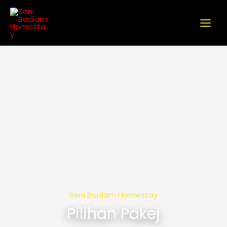
Skip
to
content
Seni Badiam Homestay
Pilihan Pakej