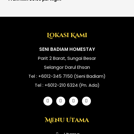
Lokasi Kami
SENI BADIAM HOMESTAY
Parit 2 Barat, Sungai Besar
Selangor Darul Ehsan
Tel : +6012-345 7150 (Seni Badiam)
Tel : +6012-210 6324 (Pn. Ada)
F
I
T
Y
a
n
i
o
c
s
k
u
e
t
t
t
b
a
o
u
Menu Utama
o
g
k
b
o
r
e
k
a